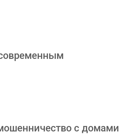
расовременным
 мошенничество с домами