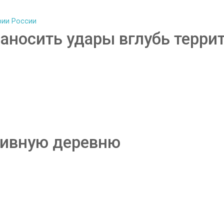
аносить удары вглубь терри
тивную деревню