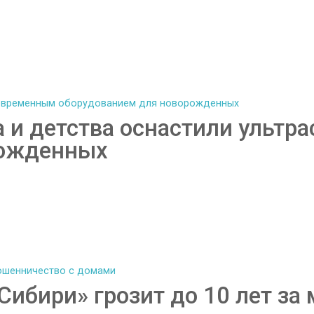
а и детства оснастили ульт
рожденных
ибири» грозит до 10 лет за