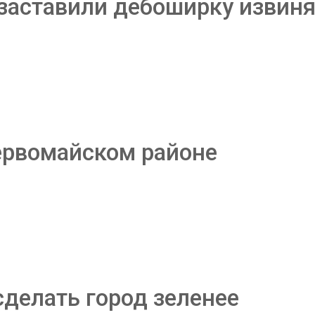
заставили дебоширку извиня
ервомайском районе
делать город зеленее