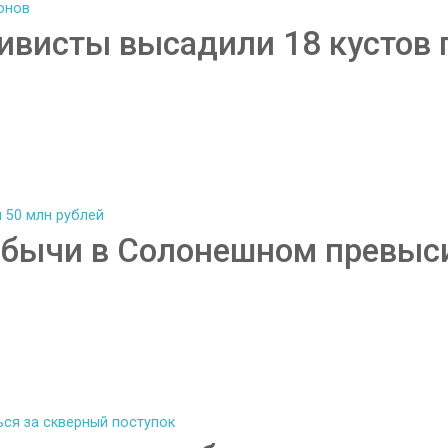
тивисты высадили 18 кустов
обычи в Солонешном превыси