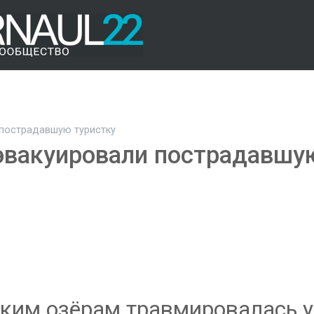
 пострадавшую туристку
 эвакуировали пострадавшу
ским озёрам травмировалась 