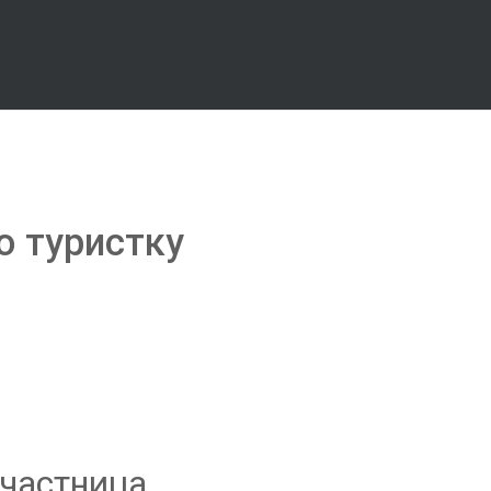
ю туристку
участница