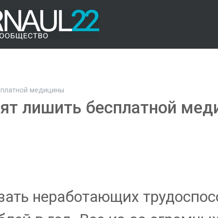
сплатной медицины
тят лишить бесплатной ме
зать неработающих трудоспос