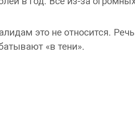
лей в год. Все из-за огромны
алидам это не относится. Реч
батывают «в тени».