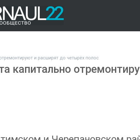
 отремонтируют и расширят до четырёх полос
та капитально отремонтир
китимском и Черепановском р