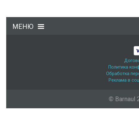
МЕНЮ
Догов
Политика кон
Обработка пер
Реклама в соц
© Barnaul 