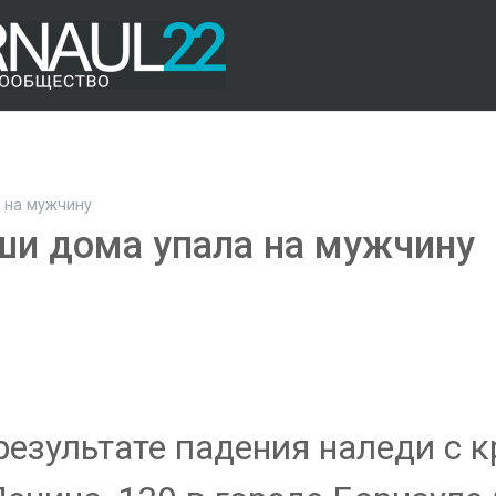
 на мужчину
ши дома упала на мужчину
 результате падения наледи с