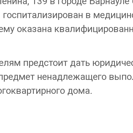
Ленина, 139 в городе Барнауле
 госпитализирован в медицин
 ему оказана квалифицирован
елям предстоит дать юридиче
предмет ненадлежащего выпол
огоквартирного дома.