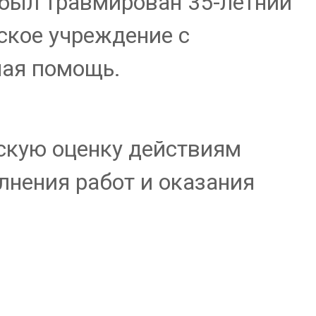
 был травмирован 35-летний
ское учреждение с
ная помощь.
скую оценку действиям
нения работ и оказания