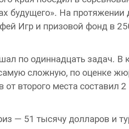
х будущего». На протяжении д
офей Игр и призовой фонд в 2
ал по одиннадцать задач. В к
самую сложную, по оценке жюр
в от второго места составил 2 
из — 51 тысячу долларов и ту