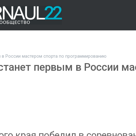
 в России мастером спорта по программированию
станет первым в России ма
го края победил в соревнова