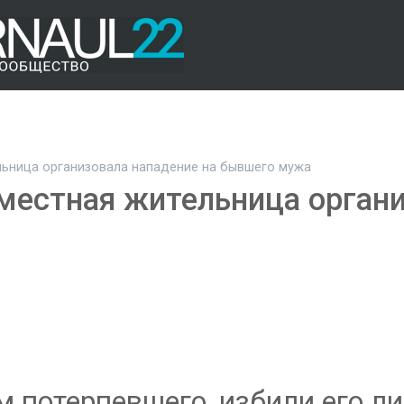
ьница организовала нападение на бывшего мужа
местная жительница органи
м потерпевшего, избили его л