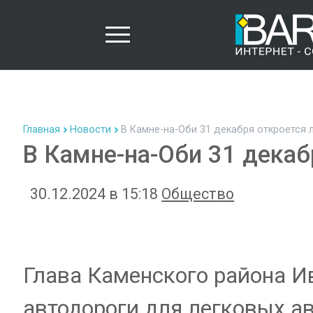
Главная
Новости
В Камне-на-Оби 31 декабря откроется 
В Камне-на-Оби 31 декаб
30.12.2024 в 15:18
Общество
Глава Каменского района И
автодороги для легковых а