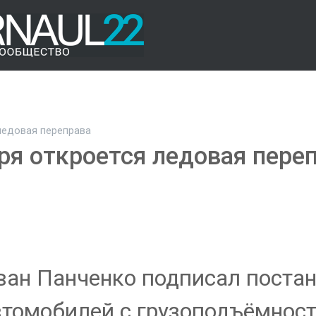
ледовая переправа
ря откроется ледовая пере
ван Панченко подписал постан
втомобилей с грузоподъёмность