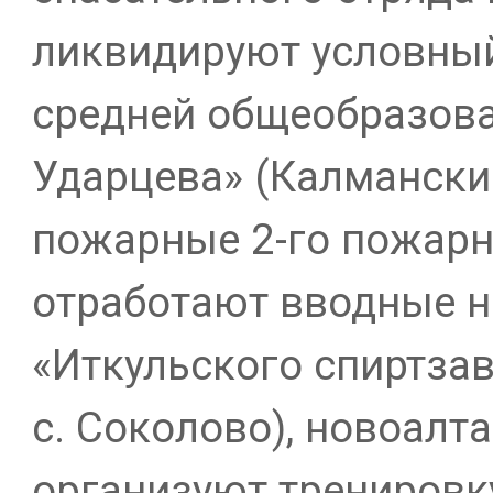
ликвидируют условны
средней общеобразова
Ударцева» (Калманский
пожарные 2-го пожарн
отработают вводные н
«Иткульского спиртзав
с. Соколово), новоалт
организуют тренировк