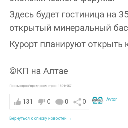
Здесь будет гостиница на 3
открытый минеральный бас
Курорт планируют открыть к
©️КП на Алтае
Просмотров/предпросмотров: 1304/957
Avtor
131
0
0
0
Вернуться к списку новостей →