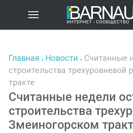
Главная
Новости
Считанные н
строительства трехуровневой 
тракте
Считанные недели ос
строительства треху
Змеиногорском трак