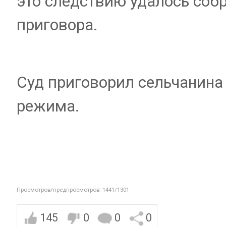
это следствию удалось соб
приговора.
Суд приговорил сельчанина
режима.
Просмотров/предпросмотров: 1441/1301
145
0
0
0