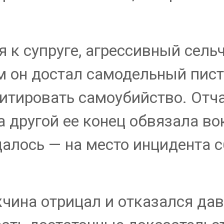
 к супруге, агрессивный сельч
м он достал самодельный пист
итировать самоубийство. От
а другой ее конец обвязала во
далось — на место инцидента 
чина отрицал и отказался дав