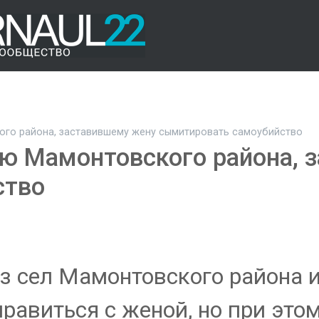
го района, заставившему жену сымитировать самоубийство
ю Мамонтовского района, 
ство
из сел Мамонтовского района и
авиться с женой, но при этом