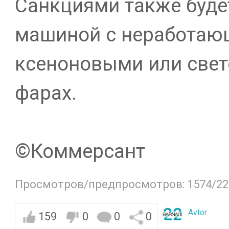
Санкциями также буде
машиной с неработаю
ксеноновыми или све
фарах.
©️Коммерсант
Просмотров/предпросмотров: 1574/22
Avtor
159
0
0
0