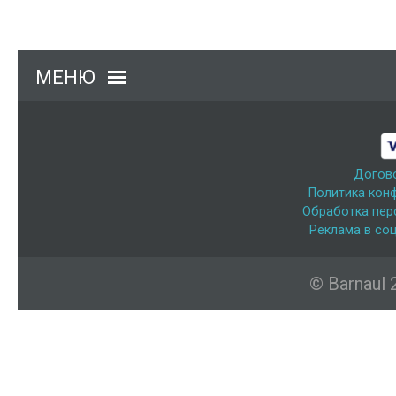
МЕНЮ
Догов
Политика кон
Обработка пер
Реклама в соц
© Barnaul 