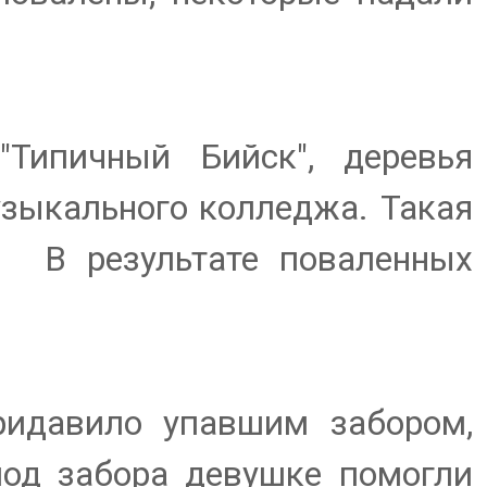
Типичный Бийск", деревья
узыкального колледжа. Такая
. В результате поваленных
ридавило упавшим забором,
од забора девушке помогли