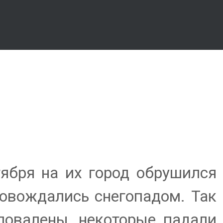
ября на их город обрушился
ровождались снегопадом. Так
повалены, некоторые падали