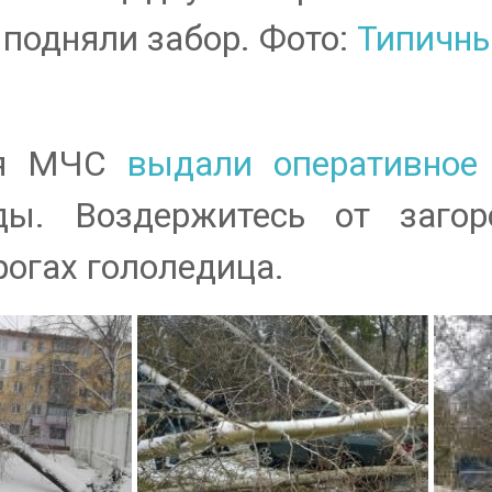
 подняли забор. Фото:
Типичны
бря МЧС
выдали оперативное
ды. Воздержитесь от загор
орогах гололедица.