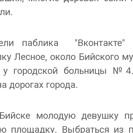
или.
ели паблика "Вконтакте" "
лку Лесное, около Бийского м
 у городской больницы №4
а дорогах города.
Бийске молодую девушку п
ю площадку. Выбраться из п