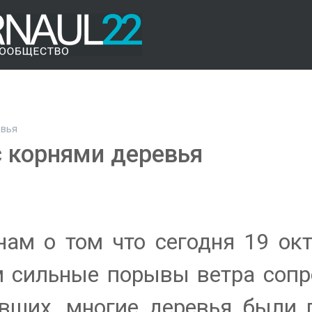
евья
с корнями деревья
ам о том что сегодня 19 окт
ом сильные порывы ветра соп
вших, многие деревья были 