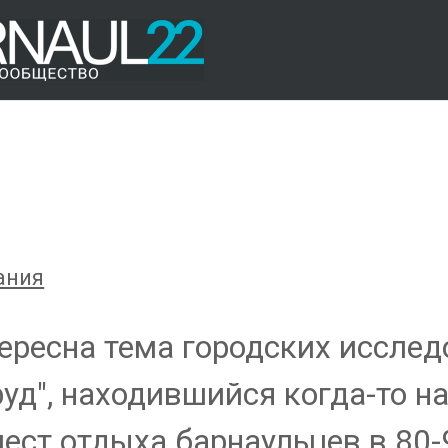
ания
ересна тема городских исслед
уд", находившийся когда-то н
ст отдыха барнаульцев в 80-9