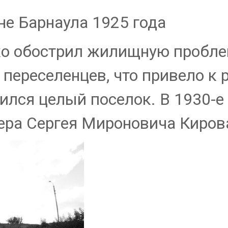
не Барнаула 1925 года
ко обострил жилищную проблем
ереселенцев, что привело к р
вился целый поселок. В 1930-е
ра Сергея Мироновича Кирова,