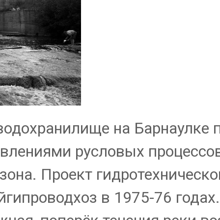
водохранилище на Барнаулке 
влениями русловых процессов 
 зона. Проект гидротехническ
йгипроводхоз в 1975-76 годах