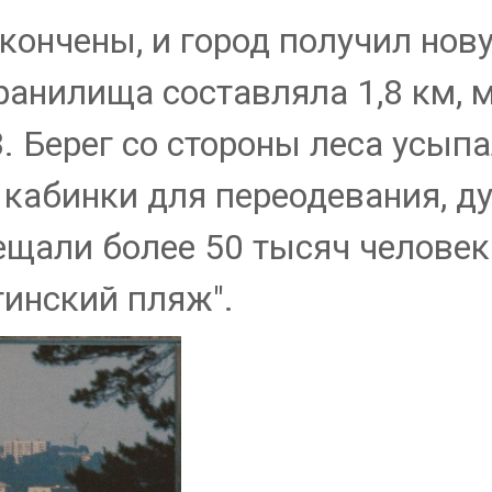
кончены, и город получил нов
ранилища составляла 1,8 км, 
м3. Берег со стороны леса усы
 кабинки для переодевания, д
ещали более 50 тысяч человек
гинский пляж".