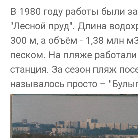
В 1980 году работы были за
"Лесной пруд". Длина водох
300 м, а объём - 1,38 млн 
песком. На пляже работали
станция. За сезон пляж пос
называлось просто – "Булы