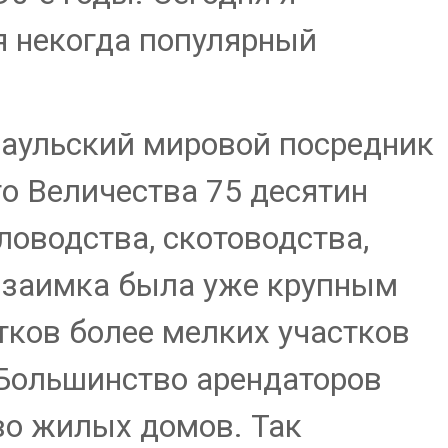
я некогда популярный
рнаульский мировой посредник
го Величества 75 десятин
ловодства, скотоводства,
я заимка была уже крупным
тков более мелких участков
 Большинство арендаторов
во жилых домов. Так