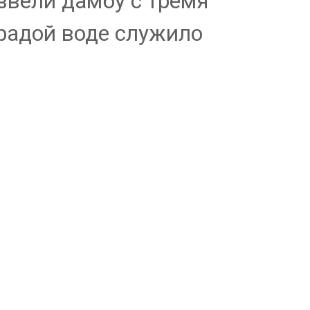
звели дамбу с тремя
градой воде служило