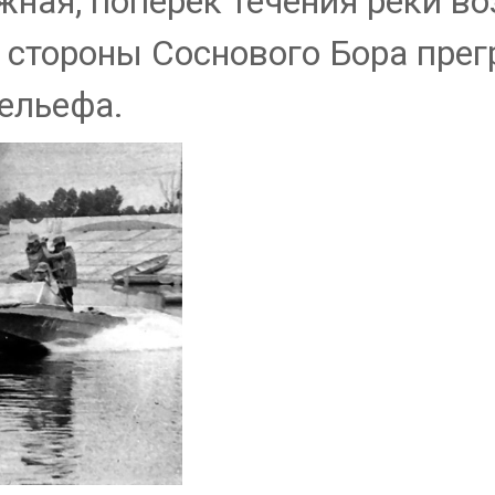
ная, поперёк течения реки во
 стороны Соснового Бора пре
ельефа.