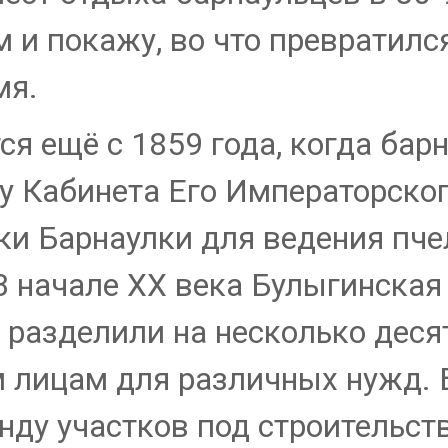
 и покажу, во что превратилс
мя.
ся ещё с 1859 года, когда ба
 у Кабинета Его Императорско
ки Барнаулки для ведения пче
 В начале XX века Булыгинска
 разделили на несколько деся
м лицам для различных нужд.
нду участков под строительст