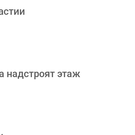
астии
а надстроят этаж