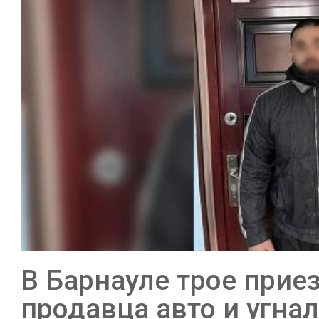
В Барнауле трое прие
продавца авто и угна